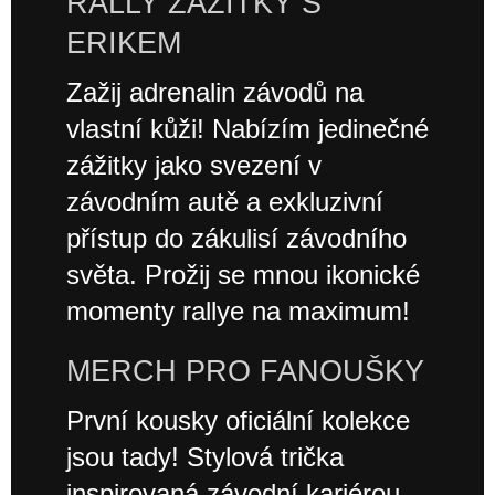
RALLY ZÁŽITKY S
ERIKEM
Zažij adrenalin závodů na
vlastní kůži! Nabízím jedinečné
zážitky jako svezení v
závodním autě a exkluzivní
přístup do zákulisí závodního
světa. Prožij se mnou ikonické
momenty rallye na maximum!
MERCH PRO FANOUŠKY
První kousky oficiální kolekce
jsou tady! Stylová trička
inspirovaná závodní kariérou