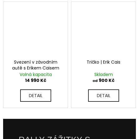
č
u
j
e
m
e
Svezení v závodním
Tričko | Erik Cais
autě s Erikem Caisem
Volná kapacita
Skladem
14 990 Kč
900 Kč
od
DETAIL
DETAIL