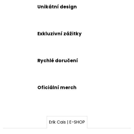
a
Unikátní design
j
í
t
Exkluzivní zážitky
?
Rychlé doručení
HLEDAT
Oficiální merch
D
o
p
o
r
Erik Cais | E-SHOP
u