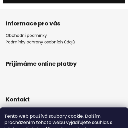
Z
á
Informace pro vás
p
a
Obchodní podmínky
t
Podmínky ochrany osobních údajů
í
Přijímáme online platby
Kontakt
info
@
erikcais.com
Tento web používá soubory cookie. Dalším
erikcaisrally
procházením tohoto webu vyjadřujete souhlas s