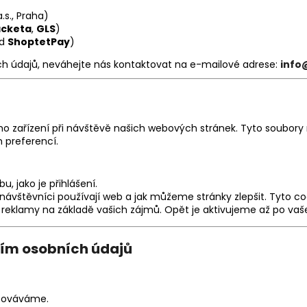
.s., Praha)
acketa
,
GLS
)
ad
ShoptetPay
)
ch údajů, neváhejte nás kontaktovat na e-mailové adrese:
info
ho zařízení při návštěvě našich webových stránek. Tyto soubory 
 preferencí.
, jako je přihlášení.
k návštěvníci používají web a jak můžeme stránky zlepšit. Tyto
aci reklamy na základě vašich zájmů. Opět je aktivujeme až po va
ním osobních údajů
acováváme.