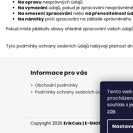
Na opravu
nesprávných údajů.
Na vymazání
údajů, pokud je zpracování neoprávněné
Na omezení zpracování
nebo
na přenositelnost úd
Na námitky
proti zpracování na základě oprávněného 
Pokud máte jakékoliv obavy ohledně zpracování vašich údaj
Tyto podmínky ochrany osobních údajů nabývají platnost dne
Z
á
Informace pro vás
p
a
Obchodní podmínky
t
Tento web 
Podmínky ochrany osobních údajů
procházení
í
souhlas s j
zde
.
Copyright 2026
ErikCais | E-SHOP
. Všechna práv
Nastave