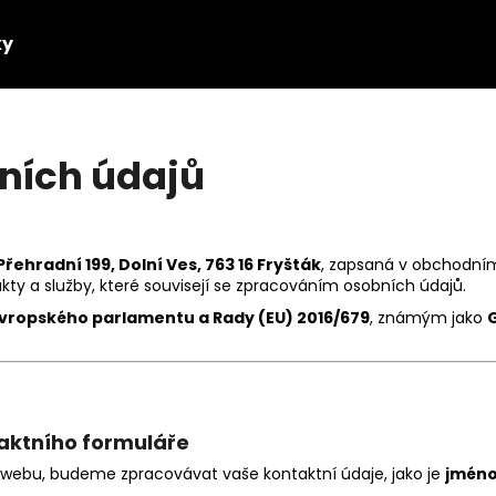
ky
Co potřebujete najít?
ních údajů
HLEDAT
Přehradní 199, Dolní Ves, 763 16 Fryšták
, zapsaná v obchodním
kty a služby, které souvisejí se zpracováním osobních údajů.
Doporučujeme
vropského parlamentu a Rady (EU) 2016/679
, známým jako
taktního formuláře
webu, budeme zpracovávat vaše kontaktní údaje, jako je
jméno