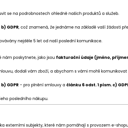
vit se na podrobnostech ohledně našich produktů a služeb.
. b) GDPR
, což znamená, že jednáme na základě vaší žádosti p
vávány nejdéle 5 let od naší poslední komunikace.
ré nám poskytnete, jako jsou
fakturační údaje (jméno, příjmen
mlouvu, dodali vám zboží, a abychom s vámi mohli komunikovat
. b) GDPR
– pro plnění smlouvy a
článku 6 odst. 1 písm. c) GDP
šeho posledního nákupu.
ka externími subjekty, které nám pomáhají s provozem e-shopu.