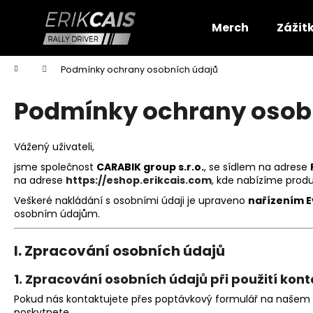
K
Přejít
na
o
Merch
Zážit
obsah
Zpět
Zpět
š
do
do
í
Domů
Podmínky ochrany osobních údajů
k
obchodu
obchodu
Podmínky ochrany osob
Vážený uživateli,
jsme společnost
CARABIK group s.r.o.
, se sídlem na adrese
na adrese
https://eshop.erikcais.com
, kde nabízíme produ
Veškeré nakládání s osobními údaji je upraveno
nařízením E
osobním údajům.
I.
Zpracování osobních údajů
1.
Zpracování osobních údajů při použití kon
Pokud nás kontaktujete přes poptávkový formulář na našem 
poskytnete.