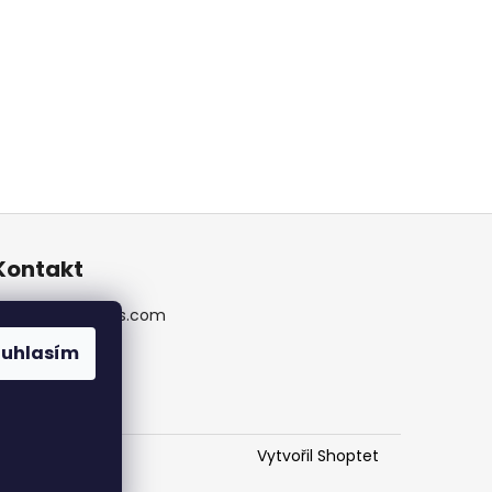
Kontakt
info
@
erikcais.com
erikcaisrally
ouhlasím
Vytvořil Shoptet