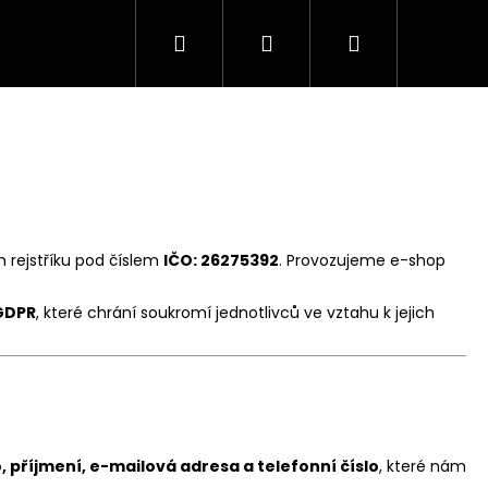
Hledat
Přihlášení
Nákupní
košík
 rejstříku pod číslem
IČO: 26275392
. Provozujeme e-shop
GDPR
, které chrání soukromí jednotlivců ve vztahu k jejich
, příjmení, e-mailová adresa a telefonní číslo
, které nám