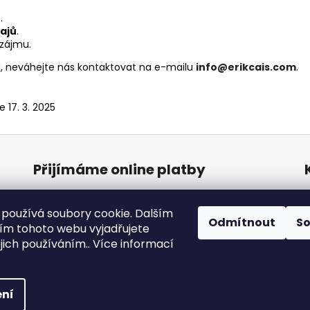
.
ajů
.
zájmu.
ů, neváhejte nás kontaktovat na e-mailu
info@erikcais.com
.
 17. 3. 2025
Přijímáme online platby
používá soubory cookie. Dalším
Odmítnout
S
m tohoto webu vyjadřujete
ejich používáním.. Více informací
a vyhrazena.
ní