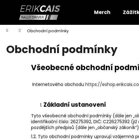
K
Přejít
na
o
Merch
Zážit
obsah
Zpět
Zpět
š
do
do
í
Domů
Obchodní podmínky
k
obchodu
obchodu
Obchodní podmínky
Všeobecné obchodní podm
Internetového obchodu
https://eshop.erikcais.
Základní ustanovení
Tyto všeobecné obchodní podmínky (dále jen „​obch
identifikační číslo:​ 26275392, DIČ: CZ26275392 (již 
pozdějších předpisů (dále jen „​občanský zákoník​“)
1.2. Tyto obchodní podmínky upravují vzájemná pr