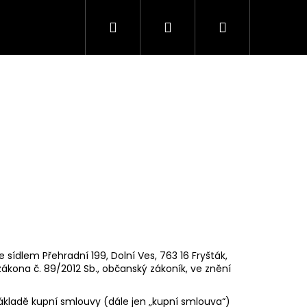
Hledat
Přihlášení
Nákupní
košík
ídlem ​Přehradní 199, Dolní Ves, 763 16 Fryšták,
1. zákona č. 89/2012 Sb., občanský zákoník, ve znění
základě kupní smlouvy (dále jen „kupní smlouva“)