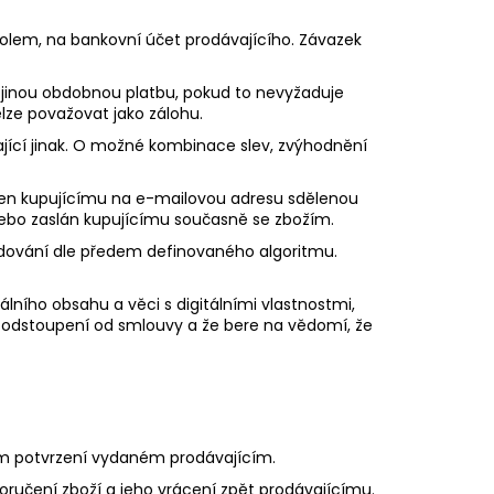
bolem, na bankovní účet prodávajícího. Závazek
o jinou obdobnou platbu, pokud to nevyžaduje
lze považovat jako zálohu.
jící jinak. O možné kombinace slev, zvýhodnění
učen kupujícímu na e-mailovou adresu sdělenou
ebo zaslán kupujícímu současně se zbožím.
odování dle předem definovaného algoritmu.
lního obsahu a věci s digitálními vlastnostmi,
o odstoupení od smlouvy a že bere na vědomí, že
ém potvrzení vydaném prodávajícím.
oručení zboží a jeho vrácení zpět prodávajícímu.