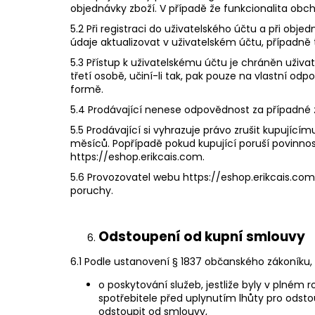
objednávky zboží. V případě že funkcionalita obc
5.2 Při registraci do uživatelského účtu a při obj
údaje aktualizovat v uživatelském účtu, případně
5.3 Přístup k uživatelskému účtu je chráněn uživ
třetí osobě, učiní-li tak, pak pouze na vlastní o
formě.
5.4 Prodávající nenese odpovědnost za případné z
5.5 Prodávající si vyhrazuje právo zrušit kupující
měsíců. Popřípadě pokud kupující poruší povinn
https://eshop.erikcais.com.
5.6 Provozovatel webu ​https://eshop.erikcais.com​
poruchy.
Odstoupení od kupní smlouvy
6.1 Podle ustanovení § 1837 občanského zákoníku
o poskytování služeb, jestliže byly v plné
spotřebitele před uplynutím lhůty pro odst
odstoupit od smlouvy,