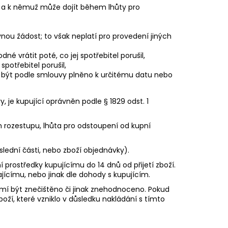
le a k němuž může dojít během lhůty pro
ou žádost; to však neplatí pro provedení jiných
vrátit poté, co jej spotřebitel porušil,
otřebitel porušil,
á být podle smlouvy plněno k určitému datu nebo
je kupující oprávněn podle § 1829 odst. 1
m rozestupu, lhůta pro odstoupení od kupní
lední části, nebo zboží objednávky).
prostředky kupujícímu do ​14 dnů ​od přijetí zboží.
jícímu, nebo jinak dle dohody s kupujícím.
smí být znečištěno či jinak znehodnoceno. Pokud
oží, které vzniklo v důsledku nakládání s tímto