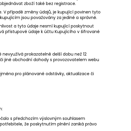
objednávat zboží také bez registrace.
je. V případě změny údajů, je kupující povinen tyto
kupujícím jsou považovány za jediné a správné.
livost a tyto údaje nesmí kupující poskytnout
vá přístupové údaje k účtu Kupujícího v šifrované
vně nevyužívá prokazatelně delší dobu než 12
 či jiné obchodní dohody s provozovatelem webu
 zejména pro plánované odstávky, aktualizace či
h:
započalo s předchozím výslovným souhlasem
otřebitele, že poskytnutím plnění zaniká právo