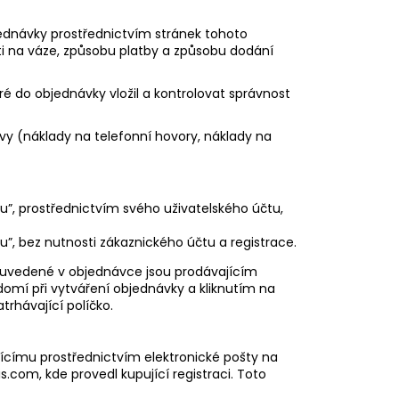
ednávky prostřednictvím stránek tohoto
ti na váze, způsobu platby a způsobu dodání
 do objednávky vložil a kontrolovat správnost
uvy (náklady na telefonní hovory, náklady na
u​”, ​prostřednictvím svého uživatelského účtu,
u”,​ ​bez nutnosti zákaznického účtu a registrace.
aje uvedené v objednávce jsou prodávajícím
domí při vytváření objednávky a kliknutím na
trhávající políčko.
jícímu prostřednictvím elektronické pošty na
om​, ​kde provedl kupující registraci. Toto