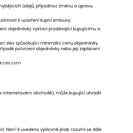
 chybějících údajů, případnou změnu a úpravu
učinnost k uzavření kupní smlouvy.
ení objednávky vystaví prodávající kupujícímu a
ací slev způsobující minimální cenu objednávky
řípadě potvrzení objednávky nebo její zaplacení
ikcais.com
o v internetovém obchodě), může kupující uhradit
í. Není-li uvedeno výslovně jinak, rozumí se dále