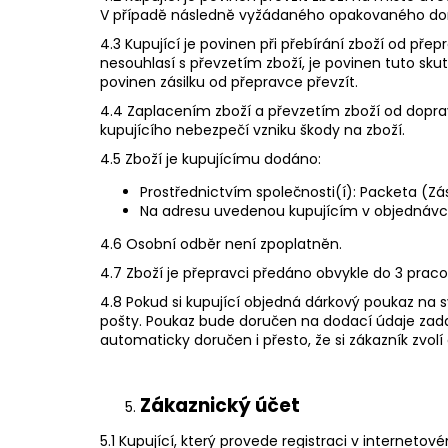
V případě následně vyžádaného opakovaného doru
4.3 Kupující je povinen při přebírání zboží od př
nesouhlasí s převzetím zboží, je povinen tuto sku
povinen zásilku od přepravce převzít.
4.4 Zaplacením zboží a převzetím zboží od doprav
kupujícího nebezpečí vzniku škody na zboží.
4.5 Zboží je kupujícímu dodáno:
Prostřednictvím společnosti(í):​ Packeta (Zá
Na adresu uvedenou kupujícím v objednáv
4.6 ​Osobní odběr není zpoplatněn.
4.7 Zboží je přepravci předáno obvykle do ​3 ​prac
4.8 Pokud si kupující objedná dárkový poukaz na
pošty. Poukaz bude doručen na dodací údaje zadan
automaticky doručen i přesto, že si zákazník zvo
Zákaznický účet
5.1 Kupující, který provede registraci v internet