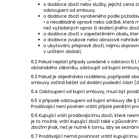
o dodávce zboží nebo služby, jejichž cena z
odstoupení od smlouvy,
o dodávce zboží vyrobeného podle požadav
• o neodkladné opravě nebo údržbě, která m
než vyžádaných oprav či dodání jiného zbož
o dodávce zboží v zapečetěném obalu, které 
o dodávce zvukové nebo obrazové nahrávky 
o ubytování, přepravě zboží, nájmu dopravn
v určitém období,
6.2 Pokud neplatí případy uvedené v odstavci 6.1
občanského zákoníku, odstoupit od kupní smlouvy 
6.3 Pokud je objednávka rozdělena, popřípadě obs
smlouvy začíná běžet od dodání poslední části (z
6.4 Odstoupení od kupní smlouvy, musí být prodáva
6.5 V případě odstoupení od kupní smlouvy dle § 18
Prodávající není povinen vrátit přijaté peněžní p
6.6 Kupující vrátí prodávajícímu zboží, které ne
je to možné, vrátí kupující zboží také v původním 
zbožím jinak, než je nutné k tomu, aby se seznámi
6.7 Prodávající nemá povinnost vrátit kupujícímu