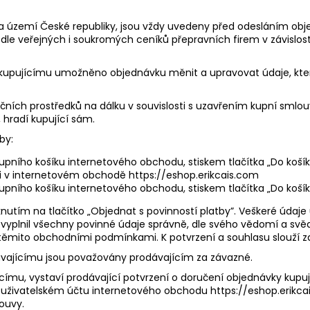
a území České republiky, jsou vždy uvedeny před odesláním obj
dle veřejných i soukromých ceníků přepravních firem v závislos
 kupujícímu umožněno objednávku měnit a upravovat údaje, které
kačních prostředků na dálku v souvislosti s uzavřením kupní smlo
, hradí kupující sám.
by:
upního košíku internetového obchodu​, ​stiskem tlačítka „Do košík
 v internetovém obchodě ​https://eshop.erikcais.com ​
pního košíku internetového obchodu​, ​stiskem tlačítka ​„​Do košík
nutím na tlačítko ​„​Objednat s povinností platby​​”. Veškeré úd
e vyplnil všechny povinné údaje správně, dle svého vědomí a svě
 s těmito obchodními podmínkami. K potvrzení a souhlasu slouží za
ávajícímu jsou považovány prodávajícím za závazné.
címu, vystaví prodávající potvrzení o doručení objednávky kupu
ivatelském účtu internetového obchodu ​https://eshop.erikcais.c
ouvy.