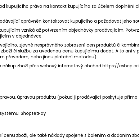
y od kupujícího právo na kontakt kupujícího za účelem doplnění
prodávající oprávněn kontaktovat kupujícího a požadovat jeho so
kupujícím vzniká až potvrzením objednávky prodávajícím. Potvrz
jícím v objednávce.
ávajícího, zjevně nesprávného zobrazení cen produktů či kombin
zboží či službu za uvedenou cenu kupujícímu dodat. A to ani v p
ním převodem, nebo jinou platební metodou).
na nákup zboží přes webový internetový obchod
https://eshop.er
opravou, úpravou produktu (pokud ji prodávající poskytuje přím
systému:​ ShoptetPay
ní cenu zboží, ale také náklady spojené s balením a dodáním zbož