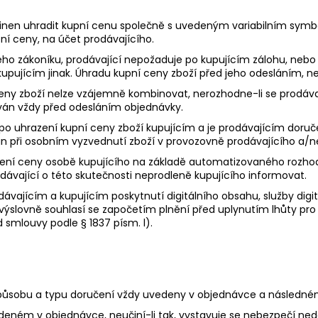
povinen uhradit kupní cenu společně s uvedeným variabilním sym
pní ceny, na účet prodávajícího.
kého zákoníku, prodávající nepožaduje po kupujícím zálohu, neb
upujícím jinak. Úhradu kupní ceny zboží před jeho odesláním, ne
ceny zboží nelze vzájemně kombinovat, nerozhodne-li se prodáva
ován vždy před odesláním objednávky.
 po uhrazení kupní ceny zboží kupujícím a je prodávajícím dor
n při osobním vyzvednutí zboží v provozovně prodávajícího a/n
obení ceny osobě kupujícího na základě automatizovaného rozh
ávající o této skutečnosti neprodleně kupujícího informovat.
vajícím a kupujícím poskytnutí digitálního obsahu, služby digitá
 výslovně souhlasí se započetím plnění před uplynutím lhůty pr
 smlouvy podle § 1837 písm. l).
 způsobu a typu doručení vždy uvedeny v objednávce a následn
edeném v objednávce, neučiní-li tak, vystavuje se nebezpečí ned