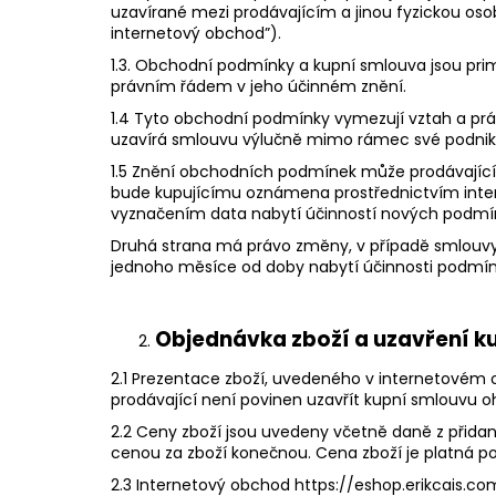
uzavírané mezi prodávajícím a jinou fyzickou osob
internetový obchod​”).
1.3. Obchodní podmínky a kupní smlouva jsou pri
právním řádem v jeho účinném znění.
1.4 Tyto obchodní podmínky vymezují vztah a prá
uzavírá smlouvu výlučně mimo rámec své podnika
1.5 Znění obchodních podmínek může prodávající 
bude kupujícímu oznámena prostřednictvím intern
vyznačením data nabytí účinností nových podmí
Druhá strana má právo změny, v případě smlouv
jednoho měsíce od doby nabytí účinnosti podmí
Objednávka zboží a uzavření k
2.1​ ​Prezentace zboží, uvedeného v internetovém 
prodávající není povinen uzavřít kupní smlouvu o
2.2 Ceny zboží jsou uvedeny​ včetně daně z přida
cenou za zboží konečnou. Cena zboží je platná p
2.3 Internetový obchod ​https://eshop.erikcais.c