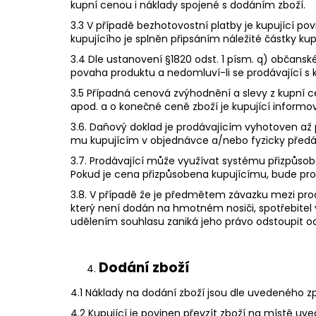
kupní cenou i náklady spojené s dodáním zboží.
3.3 V případě bezhotovostní platby je kupující 
kupujícího je splněn připsáním náležité částky ku
3.4 Dle ustanovení §1820 odst. 1 písm. q) občans
povaha produktu a nedomluví-li se prodávající s k
3.5 Případná cenová zvýhodnění a slevy z kupní 
apod. a o konečné ceně zboží je kupující inform
3.6. Daňový doklad je prodávajícím vyhotoven až
mu kupujícím v objednávce a/nebo fyzicky předá
3.7. Prodávající může využívat systému přizpůs
Pokud je cena přizpůsobena kupujícímu, bude prod
3.8. V případě že je předmětem závazku mezi prodá
který není dodán na hmotném nosiči, spotřebitel
udělením souhlasu zaniká jeho právo odstoupit od
Dodání zboží
4.1 Náklady na dodání zboží jsou dle uvedeného
4.2 Kupující je povinen převzít zboží na místě uv