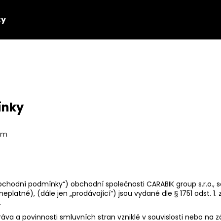
ky
Co potřebujete najít?
HLEDAT
ínky
Doporučujeme
com
odní podmínky​“) obchodní společnosti ​CARABIK group s.r.o., se s
neplatné)​, (dále jen „​prodávající​“) jsou vydané dle § 1751 odst. 
.
áva a povinnosti smluvních stran vzniklé v souvislosti nebo na 