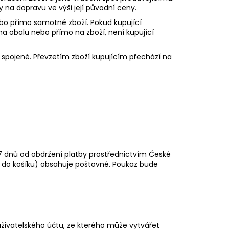
a dopravu ve výši její původní ceny.
nebo přímo samotné zboží. Pokud kupující
na obalu nebo přímo na zboží, není kupující
 spojené. Převzetím zboží kupujícím přechází na
7 dnů od obdržení platby prostřednictvím České
y do košíku) obsahuje poštovné. Poukaz bude
 uživatelského účtu, ze kterého může vytvářet