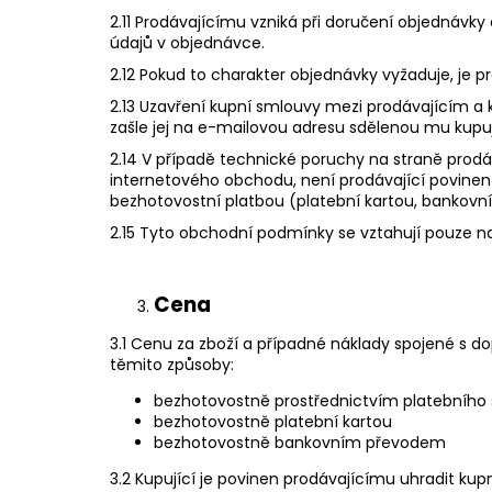
2.11 Prodávajícímu vzniká při doručení objednávk
údajů v objednávce.
2.12 Pokud to charakter objednávky vyžaduje, je 
2.13 Uzavření kupní smlouvy mezi prodávajícím a 
zašle jej na e-mailovou adresu sdělenou mu kupu
2.14 V případě technické poruchy na straně prod
internetového obchodu, není prodávající povinen 
bezhotovostní platbou (platební kartou, bankov
2.15 Tyto obchodní podmínky se vztahují pouze 
Cena
3.1 Cenu za zboží a případné náklady spojené s d
těmito způsoby:
bezhotovostně prostřednictvím platebního 
bezhotovostně platební kartou
bezhotovostně bankovním převodem
3.2 Kupující je povinen prodávajícímu uhradit kup