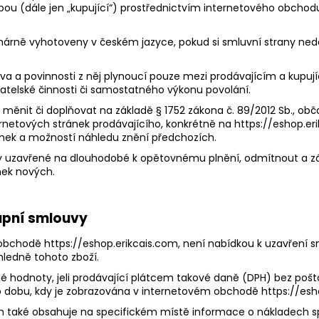
ou (dále jen „kupující“) prostřednictvím internetového obchodu n
márně vyhotoveny v českém jazyce, pokud si smluvní strany nedo
va a povinnosti z něj plynoucí pouze mezi prodávajícím a kupuj
telské činnosti či samostatného výkonu povolání.
měnit či doplňovat na základě § 1752 zákona č. 89/2012 Sb., 
etových stránek prodávajícího, konkrétně na https://eshop.er
nek a možností náhledu znění předchozích.
y uzavřené na dlouhodobé k opětovnému plnění, odmítnout a z
nek nových.
upní smlouvy
obchodě ​https://eshop.erikcais.com​​,​ není nabídkou k uzavření
hledně tohoto zboží.
né hodnoty, jeli prodávající plátcem takové daně (DPH) bez po
o dobu, kdy je zobrazována v internetovém obchodě https://esh
om​ ​také obsahuje na specifickém místě informace o nákladech 