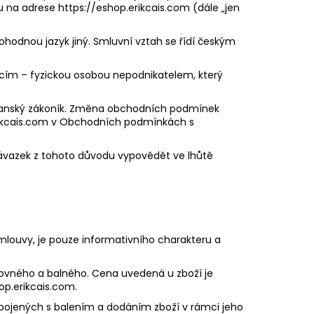
a adrese https://eshop.erikcais.com​ ​(dále „​jen
hodnou jazyk jiný. Smluvní vztah se řídí českým
ícím – fyzickou osobou nepodnikatelem, který
občanský zákoník. Změna obchodních podmínek
ikcais.com​ v Obchodních podmínkách​ s
ávazek z tohoto důvodu vypovědět ve lhůtě
 smlouvy, je pouze informativního charakteru a
štovného a balného. Cena uvedená u zboží je
op.erikcais.com.
spojených s balením a dodáním zboží v rámci jeho