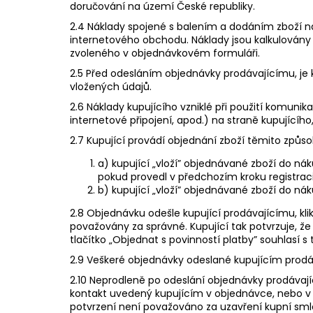
doručování na území České republiky.
2.4 Náklady spojené s balením a dodáním zboží n
internetového obchodu. Náklady jsou kalkulovány 
zvoleného v objednávkovém formuláři.
2.5 Před odesláním objednávky prodávajícímu, je
vložených údajů.
2.6 Náklady kupujícího vzniklé při použití komuni
internetové připojení, apod.) na straně kupujícího
2.7 Kupující provádí objednání zboží těmito způso
a) kupující „vloží” objednávané zboží do nák
pokud provedl v předchozím kroku registraci
b) kupující „vloží” objednávané zboží do náku
2.8 Objednávku odešle kupující prodávajícímu, klik
považovány za správné. Kupující tak potvrzuje, ž
tlačítko „​Objednat s povinností platby​” souhlasí
2.9 Veškeré objednávky odeslané kupujícím prod
2.10 Neprodleně po odeslání objednávky prodávají
kontakt uvedený kupujícím v objednávce, nebo v už
potvrzení není považováno za uzavření kupní sml