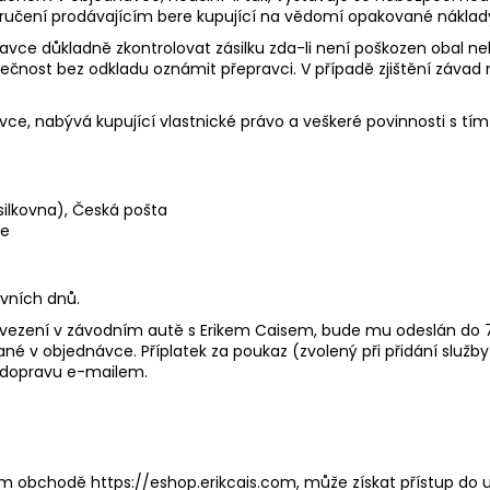
čení prodávajícím bere kupující na vědomí opakované náklady n
epravce důkladně zkontrolovat zásilku zda-li není poškozen obal 
tečnost bez odkladu oznámit přepravci. V případě zjištění závad 
ce, nabývá kupující vlastnické právo a veškeré povinnosti s tím
silkovna), Česká pošta
ce
ovních dnů.
 svezení v závodním autě s Erikem Caisem, bude mu odeslán do 
é v objednávce. Příplatek za poukaz (zvolený při přidání služb
lí dopravu e-mailem.
ovém obchodě ​https://eshop.erikcais.com​, může získat přístup do