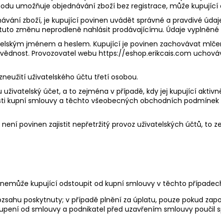
hodu umožňuje objednávání zboží bez registrace, může kupující 
ednávání zboží, je kupující povinen uvádět správné a pravdivé úda
 tuto změnu neprodleně nahlásit prodávajícímu. Údaje vyplněné 
atelským jménem a heslem. Kupující je povinen zachovávat mlčen
dpovědnost. Provozovatel webu https://eshop.erikcais.com​ uchová
neužití uživatelského účtu třetí osobou.
mu uživatelský účet, a to zejména v případě, kdy jej kupující akti
osti kupní smlouvy a těchto všeobecných obchodních podmínek
 není povinen zajistit nepřetržitý provoz uživatelských účtů, to
, nemůže kupující odstoupit od kupní smlouvy v těchto případec
m rozsahu poskytnuty; v případě plnění za úplatu, pouze pokud 
oupení od smlouvy a podnikatel před uzavřením smlouvy poučil sp