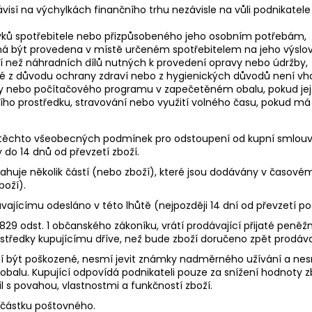
ávisí na výchylkách finančního trhu nezávisle na vůli podnikate
ků spotřebitele nebo přizpůsobeného jeho osobním potřebám,
á být provedena v místě určeném spotřebitelem na jeho výslovn
í než náhradních dílů nutných k provedení opravy nebo údržby,
z důvodu ochrany zdraví nebo z hygienických důvodů není vhodné 
nebo počítačového programu v zapečetěném obalu, pokud jej sp
ího prostředku, stravování nebo využití volného času, pokud m
, těchto všeobecných podmínek pro odstoupení od kupní smlouvy, 
do 14 dnů od převzetí zboží.
ahuje několik částí (nebo zboží), které jsou dodávány v časové
boží).
jícímu odesláno v této lhůtě (nejpozději 14 dní od převzetí pos
29 odst. 1 občanského zákoníku, vrátí prodávající přijaté peněžní 
rostředky kupujícímu dříve, než bude zboží doručeno zpět prodáva
smí být poškozené, nesmí jevit známky nadměrného užívání a ne
obalu. Kupující odpovídá podnikateli pouze za snížení hodnoty zb
l s povahou, vlastnostmi a funkčností zboží.
 částku poštovného.