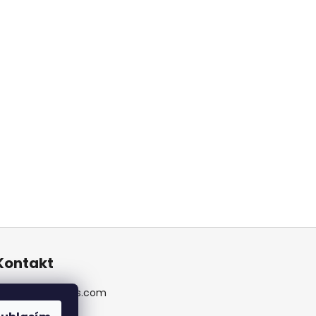
Kontakt
info
@
erikcais.com
erikcaisrally