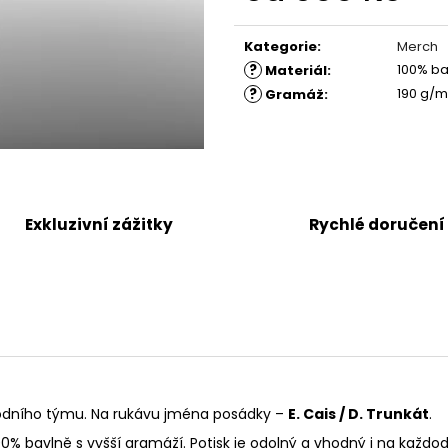
Měrná
cena:
Kategorie
:
Merch
?
100% ba
Materiál
:
?
190 g/m
Gramáž
:
Exkluzivní zážitky
Rychlé doručení
ávodního týmu. Na rukávu jména posádky –
E. Cais / D. Trunkát
.
100% bavlně s vyšší gramáží. Potisk je odolný a vhodný i na každo