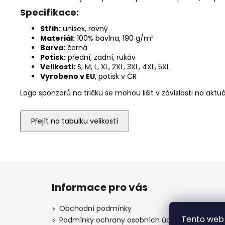
Specifikace:
Střih:
unisex, rovný
Materiál:
100% bavlna, 190 g/m²
Barva:
černá
Potisk:
přední, zadní, rukáv
Velikosti:
S, M, L, XL, 2XL, 3XL, 4XL, 5XL
Vyrobeno v EU
, potisk v ČR
Loga sponzorů na tričku se mohou lišit v závislosti na akt
Přejít na tabulku velikostí
Z
á
Informace pro vás
p
a
Obchodní podmínky
t
Tento web 
Podmínky ochrany osobních údajů