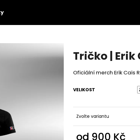
ky
Co potřebujete najít?
Tričko | Erik
HLEDAT
Oficiální merch Erik Cais R
Doporučujeme
VELIKOST
Zvolte variantu
od
900 Kč