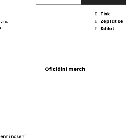
Tisk
Zeptat se
vlna
Sdílet
²
Oficiální merch
denní nošení.